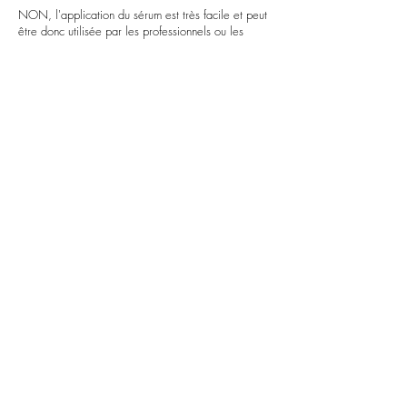
NON, l'application du sérum est très facile et peut
être donc utilisée par les professionnels ou les
particuliers.
FAQ
Livraison & Retour
Contact
Accès Pro
Mentions Légales
Conditions générales de vente
Politique de protection des données personnelles
Paiement sécurisé