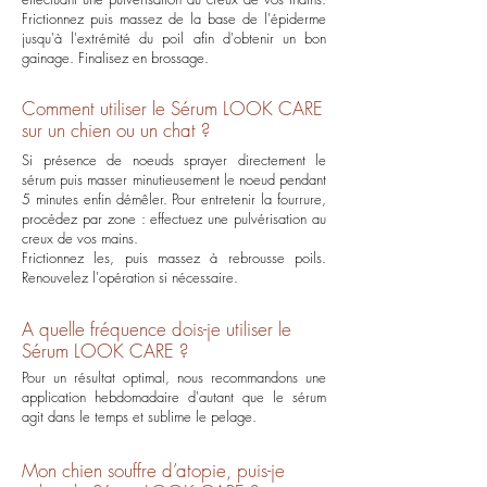
Frictionnez puis massez de la base de l'épiderme
jusqu'à l'extrémité du poil afin d'obtenir un bon
gainage. Finalisez en brossage.
Comment utiliser le Sérum LOOK CARE
sur un chien ou un chat ?
Si présence de noeuds sprayer directement le
sérum puis masser minutieusement le noeud pendant
5 minutes enfin démêler. Pour entretenir la fourrure,
procédez par zone : effectuez une pulvérisation au
creux de vos mains.
Frictionnez les, puis massez à rebrousse poils.
Renouvelez l'opération si nécessaire.
A quelle fréquence dois-je utiliser le
Sérum LOOK CARE ?
Pour un résultat optimal, nous recommandons une
application hebdomadaire d'autant que le sérum
agit dans le temps et sublime le pelage.
Mon chien souffre d’atopie, puis-je