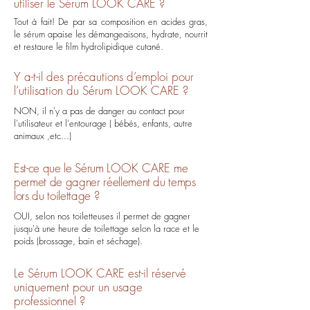
utiliser le Sérum LOOK CARE ?
Tout à fait! De par sa composition en acides gras,
le sérum apaise les démangeaisons, hydrate, nourrit
et restaure le film hydrolipidique cutané.
Y a-t-il des précautions d’emploi pour
l’utilisation du Sérum LOOK CARE ?
NON, il n'y a pas de danger au contact pour
l'utilisateur et l'entourage ( bébés, enfants, autre
animaux ,etc...)
Est-ce que le Sérum
LOOK CARE
me
permet de gagner réellement du temps
lors du toilettage ?
OUI, selon nos toiletteuses il permet de gagner
jusqu'à une heure de toilettage selon la race et le
poids (brossage, bain et séchage).
Le Sérum
LOOK CARE
est-il réservé
uniquement pour un usage
professionnel ?