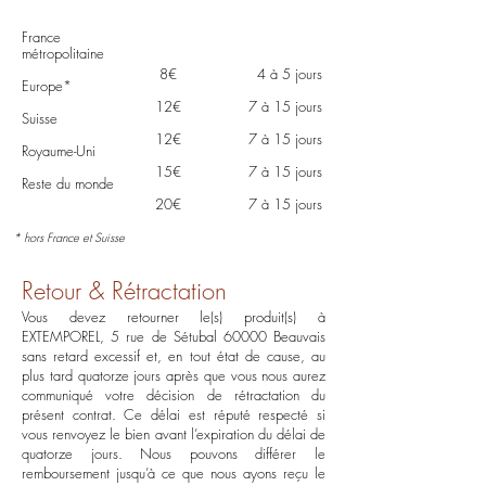
Zone de
Frais de
Délais de livraison
livraison
livraison
France
métropolitaine
8€
4 à 5 jours
Europe*
12€
7 à 15 jours
Suisse
12€
7 à 15 jours
Royaume-Uni
15€
7 à 15 jours
Reste du monde
20€
7 à 15 jours
*
hors France et Suisse
Retour & Rétractation
Vous devez retourner le(s) produit(s) à
EXTEMPOREL, 5 rue de Sétubal 60000 Beauvais
sans retard excessif et, en tout état de cause, au
plus tard quatorze jours après que vous nous aurez
communiqué votre décision de rétractation du
présent contrat. Ce délai est réputé respecté si
vous renvoyez le bien avant l’expiration du délai de
quatorze jours. Nous pouvons différer le
remboursement jusqu’à ce que nous ayons reçu le